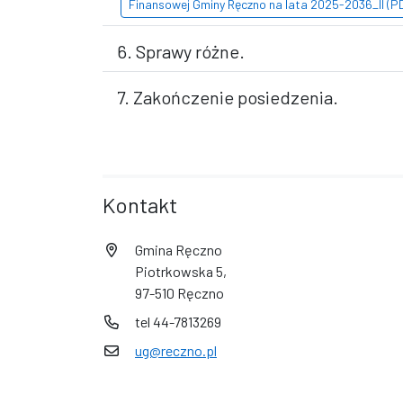
Finansowej Gminy Ręczno na lata 2025-2036_II (PD
6. Sprawy różne.
7. Zakończenie posiedzenia.
Kontakt
Gmina Ręczno
Piotrkowska 5,
97-510 Ręczno
tel 44-7813269
ug@reczno.pl