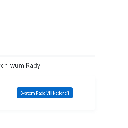
rchiwum Rady
System Rada VIII kadencji