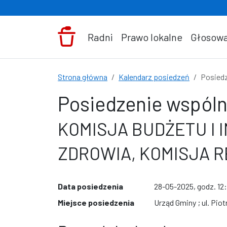
Przejdź do treści
Radni
Prawo lokalne
Głosowa
Strona główna
Kalendarz posiedzeń
Posiedz
Posiedzenie wspóln
KOMISJA BUDŻETU I 
ZDROWIA, KOMISJA 
Data posiedzenia
28-05-2025, godz. 12
Miejsce posiedzenia
Urząd Gminy ; ul. Pio