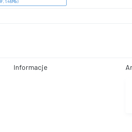
F, 1.46Mb)
Informacje
A