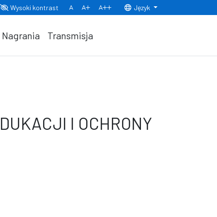
Wysoki kontrast
Język
Normalny rozmiar czcionki
Rozmiar czcionki 150%
Rozmiar czcionki 200%
Nagrania
Transmisja
EDUKACJI I OCHRONY