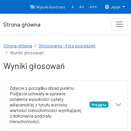
Przejdź do treści
Wysoki kontrast
Język
Normalny rozmiar czcionki
Rozmiar czcionki 150%
Rozmiar czcionki
Strona główna
Strona główna
Głosowania - lista posiedzeń
Wyniki głosowań
Wyniki głosowań
Zdjęcie z porządku obrad punktu:
Podjęcie uchwały w sprawie
ustalenia wysokości opłaty
adiacenckiej z tytułu wzrostu
Przyjęto
wartości nieruchomości wynikającej
z dokonania podziału
nieruchomości.